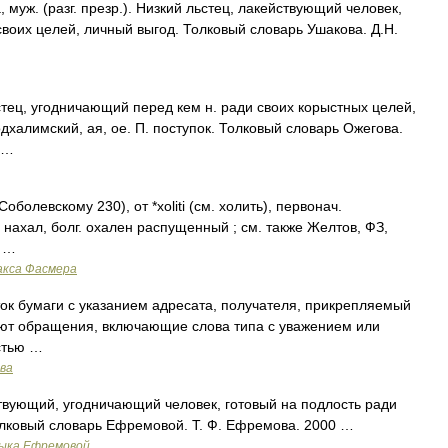
ж. (разг. презр.). Низкий льстец, лакействующий человек,
воих целей, личный выгод. Толковый словарь Ушакова. Д.Н.
ец, угодничающий перед кем н. ради своих корыстных целей,
подхалимский, ая, ое. П. поступок. Толковый словарь Ожегова.
 …
олевскому 230), от *хoliti (см. холить), первонач.
нахал, болг. охален распущенный ; см. также Желтов, ФЗ,
1 …
акса Фасмера
ок бумаги с указанием адресата, получателя, прикрепляемый
вуют обращения, включающие слова типа с уважением или
стью …
ава
твующий, угодничающий человек, готовый на подлость ради
олковый словарь Ефремовой. Т. Ф. Ефремова. 2000 …
зыка Ефремовой