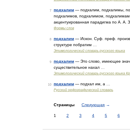
подхалим
— подхалим, подхалимы, по
7
подхалимов, подхалимом, подхалимами
акцентуированная парадигма по А. А. 
Формы слов
подхалим
— Искон. Суф. преф. произво
8
структуре побратим …
Этимологический словарь русского языка
подхалим
— Это слово, имеющее значен
9
существительное нахал …
Этимологический словарь русского языка К
подхалим
— подхал им, а …
10
Русский орфографический словарь
Страницы
Следующая
→
1
2
3
4
5
6