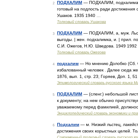
ПОДХАЛИМ
— ПОДХАЛИМ, подхалима, му
2
готовый на подлость ради достижения с
Ушаков. 1935 1940 …
Толковый словарь Ушакова
ПОДХАЛИМ
— ПОДХАЛИМ, а, муж. Льст
3
выгоды. | жен. подхалимка, и. | прил. 
С.И. Ожегов, Н.Ю. Шведова. 1949 1992
Толковый словарь Ожегова
подхалим
— Но мнению Долобко (Сб. Соб
4
избалованный человек . Далее сюда же 
1876, вып. 1, стр. 23; Горяев, Доп. 1, 5
Этимологический словарь русского языка М
ПОДХАЛИМ
— (сленг.) небольшой лист
5
к документу; на нем обычно присутст
уважаемому перед фамилией, должно
Энциклопедический словарь экономики и пр
Подхалим
— м. Низкий льстец, лакейс
6
достижения своих корыстных целей. Т
Современный толковый словарь русского я