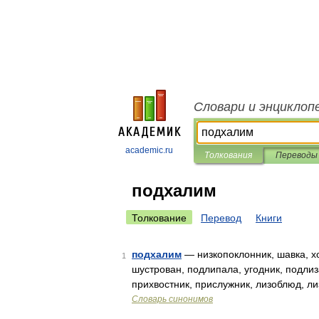
Словари и энциклоп
academic.ru
Толкования
Переводы
подхалим
Толкование
Перевод
Книги
подхалим
— низкопоклонник, шавка, хо
1
шустрован, подлипала, угодник, подлиз
прихвостник, прислужник, лизоблюд, ли
Словарь синонимов