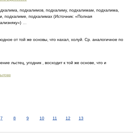
дхалима, подхалимов, подхалиму, подхалимам, подхалима,
, подхалиме, подхалимах (Источник: «Полная
Зализняку») …
дное от той же основы, что нахал, холуй. Ср. аналогичное по
ие льстец, угодник , восходит к той же основе, что и
рылова
7
8
9
10
11
12
13