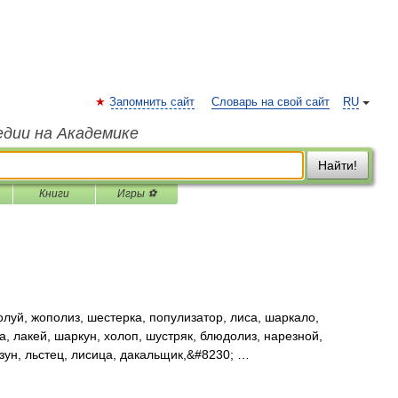
Запомнить сайт
Словарь на свой сайт
RU
едии на Академике
Найти!
Книги
Игры ⚽
луй, жополиз, шестерка, популизатор, лиса, шаркало,
а, лакей, шаркун, холоп, шустряк, блюдолиз, нарезной,
зун, льстец, лисица, дакальщик,&#8230; …